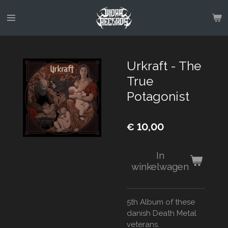
Ga
direct
naar
de
hoofdinhoud
Urkraft - The
True
Potagonist
€ 10,00
In
winkelwagen
5th Album of these
danish Death Metal
veterans.