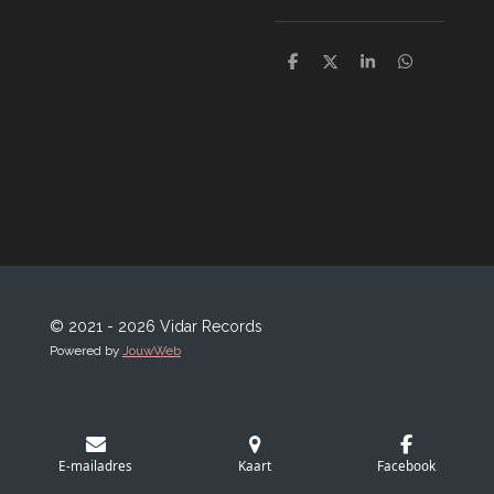
D
D
S
D
e
e
h
e
l
e
a
l
e
l
r
e
n
e
n
© 2021 - 2026 Vidar Records
Powered by
JouwWeb
E-mailadres
Kaart
Facebook