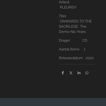
Artiest
PLEURISY
Titel
ONWARDS TO THE
SACRILEGE The
Demo-Nic Years
Drager CD
Aantal items 1
Releasedatum 2020
D
D
S
D
e
e
h
e
l
e
a
l
e
l
r
e
n
e
n