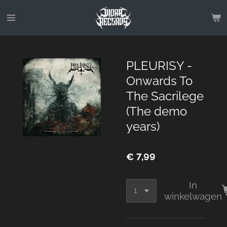
Ga
direct
naar
de
hoofdinhoud
PLEURISY -
Onwards To
The Sacrilege
(The demo
years)
€ 7,99
In
winkelwagen