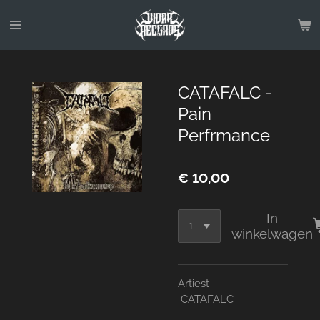
Ga
direct
naar
de
hoofdinhoud
CATAFALC -
Pain
Perfrmance
€ 10,00
In
winkelwagen
Artiest
CATAFALC