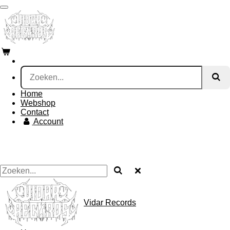
Ga
direct
naar
de
hoofdinhoud
Home
Webshop
Contact
Account
Vidar Records