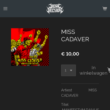
Ga
direct
naar
de
hoofdinhoud
MISS
CADAVER
€ 10,00
In
winkelwagen
Artiest MISS
CADAVER
Titel
MANIFESTVM RAIVUS