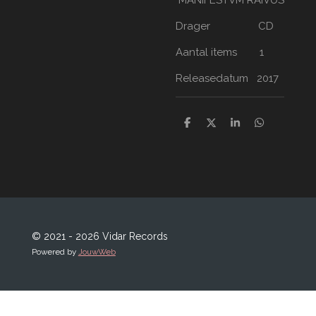
Drager CD
Aantal items 1
Releasedatum 2017
D
D
S
D
e
e
h
e
l
e
a
l
e
l
r
e
n
e
n
© 2021 - 2026 Vidar Records
Powered by
JouwWeb