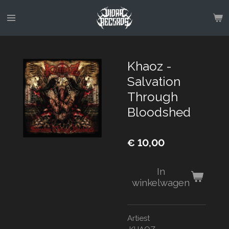
Ga
direct
naar
de
hoofdinhoud
Khaoz -
Salvation
Through
Bloodshed
€ 10,00
In
winkelwagen
Artiest