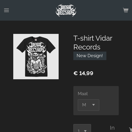
Ga
direct
naar
de
hoofdinhoud
T-shirt Vidar
Records
New Design!
€ 14,99
Maat
In