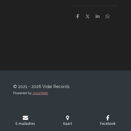
D
D
S
D
e
e
h
e
l
e
a
l
e
l
r
e
n
e
n
© 2021 - 2026 Vidar Records
Powered by
JouwWeb
E-mailadres
Kaart
Facebook