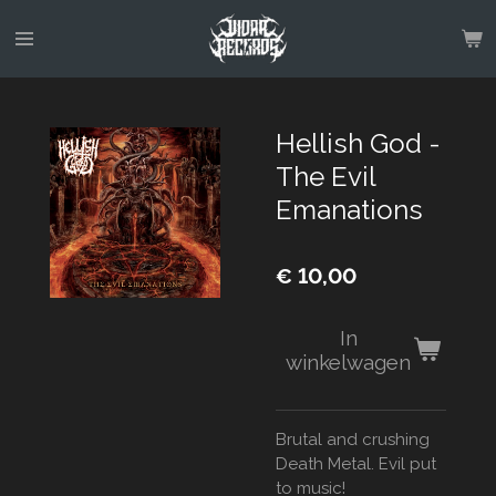
Ga
direct
naar
de
hoofdinhoud
Hellish God -
The Evil
Emanations
€ 10,00
In
winkelwagen
Brutal and crushing
Death Metal. Evil put
to music!