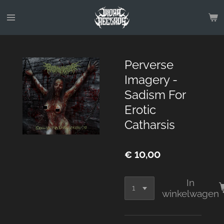
Ga
direct
naar
de
hoofdinhoud
Perverse
Imagery -
Sadism For
Erotic
Catharsis
€ 10,00
In
winkelwagen