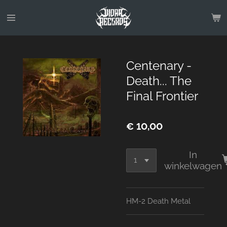
Ga
direct
naar
de
hoofdinhoud
Centenary -
Death... The
Final Frontier
€ 10,00
In
winkelwagen
HM-2 Death Metal